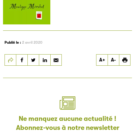
Filéas
Filéas est une plateforme en ligne destinée à l’ensemble
des acteurs de la filière du livre. Suivez les ventes de vos
ouvrages grâce à Filéas.
Publié le :
2 avril 2020
Partager
Partager
Partager
A+
A-
Mathifolades
Mathifolades
Mathifolades
Ne manquez aucune actualité !
Abonnez-vous à notre newsletter