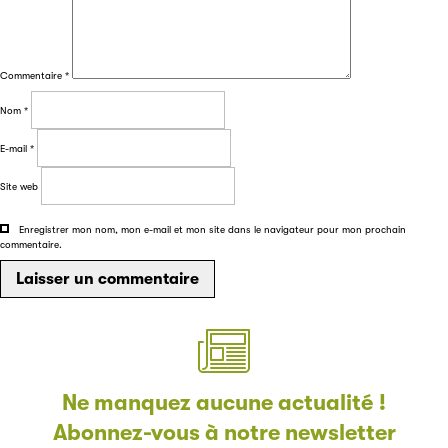
Filéas
Commentaire
*
Filéas est une plateforme en ligne destinée à l’ensemble
des acteurs de la filière du livre. Suivez les ventes de vos
Nom
*
ouvrages grâce à Filéas.
E-mail
*
Site web
Enregistrer mon nom, mon e-mail et mon site dans le navigateur pour mon prochain
commentaire.
Ne manquez aucune actualité !
Abonnez-vous à notre newsletter