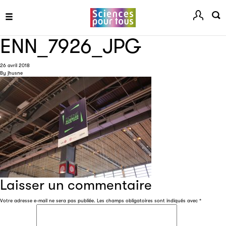
ENN_7926_JPG
26 avril 2018
By
jhusne
Les petits champions de la lecture
Le jeu de lecture à voix haute gratuit et ouvert à tous les
enfants de CM1 et de CM2.
Partenaire
Laisser un commentaire
Votre adresse e-mail ne sera pas publiée.
Les champs obligatoires sont indiqués avec
*