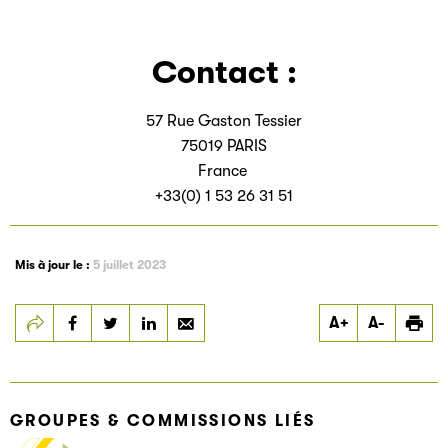
Contact :
57 Rue Gaston Tessier
75019 PARIS
France
+33(0) 1 53 26 31 51
Mis à jour le :
5 juillet 2023
Partager
Partager
Partager
A+
A-
MEDIA-PARTICIPATIONS
MEDIA-PARTICIPATIONS
MEDIA-PARTICIPATIONS
PARIS
PARIS
PARIS
GROUPES & COMMISSIONS LIÉS